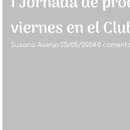
I Jornada de prod
viernes en el Clu
Susana Asenjo
·
25/05/2024
·
0 comenta