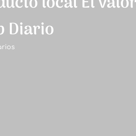
ucto local El valor
b Diario
rios