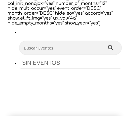
cal_init_nonajax="yes" number_of_months="12"
hide_mult_occur="yes" event_order="DESC"
month_order="DESC" hide_so="yes" accord="yes"
show_et_ft_img="yes" ux_val="4a"
hide_empty_months="yes" show_year="yes"]
Buscar Eventos
SIN EVENTOS