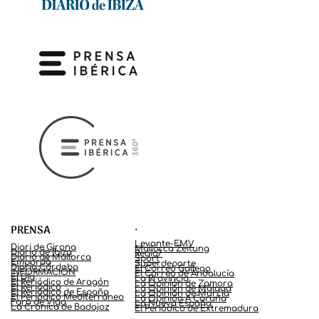
.
PRENSA
Levante-EMV
Diari de Girona
Mallorca Zeitung
Diario de Ibiza
Regio7
Diario de Mallorca
Sport
Empordà
Superdeporte
Diario Córdoba
El Correo Gallego
INFORMACIÓN
El Correo de Andalucía
El Día
La Provincia
El Periódico de Aragón
La Opinión de Zamora
El Periódico
La Opinión de Málaga
El Periódico de España
La Opinión de Murcia
El Periódico Mediterráneo
La Opinión A Coruña
Faro de Vigo
La Nueva España
La Crónica de Badajoz
El Periódico de Extremadura