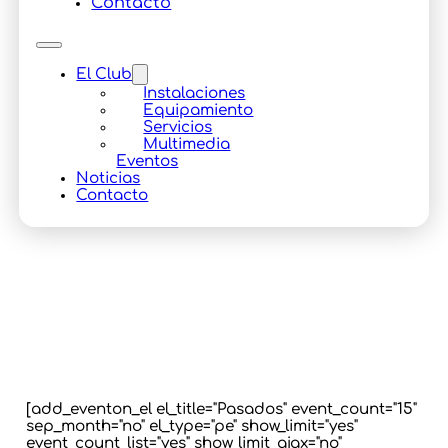
Contacto
El Club
Instalaciones
Equipamiento
Servicios
Multimedia
Eventos
Noticias
Contacto
[add_eventon_el el_title="Pasados" event_count="15"
sep_month="no" el_type="pe" show_limit="yes"
event_count_list="yes" show_limit_ajax="no"