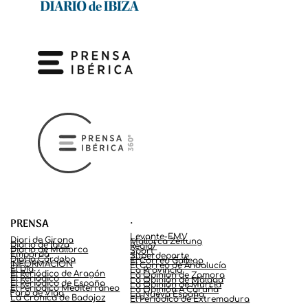
.
PRENSA
Levante-EMV
Diari de Girona
Mallorca Zeitung
Diario de Ibiza
Regio7
Diario de Mallorca
Sport
Empordà
Superdeporte
Diario Córdoba
El Correo Gallego
INFORMACIÓN
El Correo de Andalucía
El Día
La Provincia
El Periódico de Aragón
La Opinión de Zamora
El Periódico
La Opinión de Málaga
El Periódico de España
La Opinión de Murcia
El Periódico Mediterráneo
La Opinión A Coruña
Faro de Vigo
La Nueva España
La Crónica de Badajoz
El Periódico de Extremadura