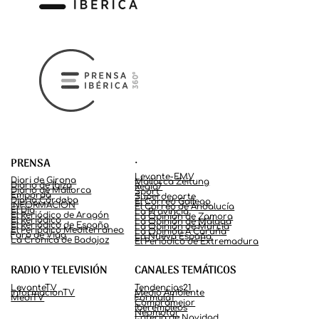
.
PRENSA
Levante-EMV
Diari de Girona
Mallorca Zeitung
Diario de Ibiza
Regio7
Diario de Mallorca
Sport
Empordà
Superdeporte
Diario Córdoba
El Correo Gallego
INFORMACIÓN
El Correo de Andalucía
El Día
La Provincia
El Periódico de Aragón
La Opinión de Zamora
El Periódico
La Opinión de Málaga
El Periódico de España
La Opinión de Murcia
El Periódico Mediterráneo
La Opinión A Coruña
Faro de Vigo
La Nueva España
La Crónica de Badajoz
El Periódico de Extremadura
RADIO Y TELEVISIÓN
CANALES TEMÁTICOS
LevanteTV
Tendencias21
InformacionTV
Medio Ambiente
MediTV
Fórmula1
Compramejor
Iberempleos
Neomotor
Lotería de Navidad