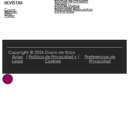
Coches de Ocasión
REVISTAS
Tucasa
Código Nuevo
Casa Gourmet
Buscando Respuestas
Cuore
Living Ibiza
Woman
Stilo
Viajar
Copyright © 2026 Diario de Ibiza
Aviso
|
Política de Privacidad y
|
Preferencias de
Legal
Cookies
Privacidad