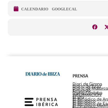
CALENDARIO
GOOGLECAL
PRENSA
Diari de Girona
Diario de Ibiza
Diario de Mallorca
Empordà
Diario Córdoba
INFORMACIÓN
El Día
El Periódico de A
El Periódico
El Periódico de E
El Periódico Medi
Faro de Vigo