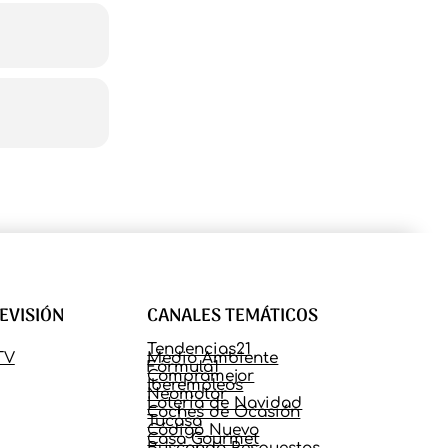
LEVISIÓN
CANALES TEMÁTICOS
Tendencias21
TV
Medio Ambiente
Fórmula1
Compramejor
Iberempleos
Neomotor
Lotería de Navidad
Coches de Ocasión
Tucasa
Código Nuevo
Casa Gourmet
Buscando Respuestas