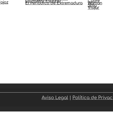
La Nueva España
Cuore
ajoz
El Periódico de Extremadura
Woman
Stilo
Viajar
Aviso Legal
|
Política de Priva