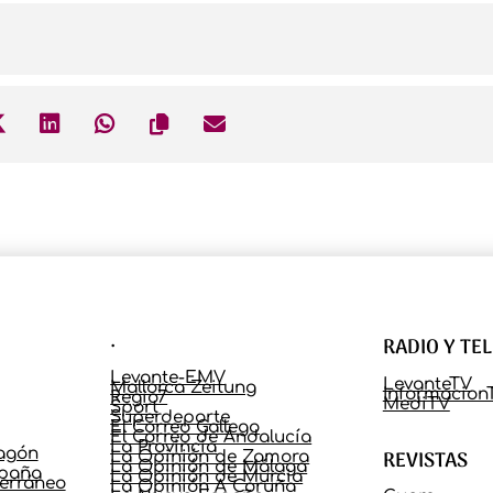
.
RADIO Y TE
Levante-EMV
LevanteTV
Mallorca Zeitung
Informacion
Regio7
MediTV
Sport
Superdeporte
El Correo Gallego
El Correo de Andalucía
La Provincia
ragón
REVISTAS
La Opinión de Zamora
La Opinión de Málaga
spaña
La Opinión de Murcia
terráneo
La Opinión A Coruña