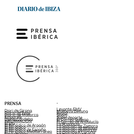
.
PRENSA
Levante-EMV
Diari de Girona
Mallorca Zeitung
Diario de Ibiza
Regio7
Diario de Mallorca
Sport
Empordà
Superdeporte
Diario Córdoba
El Correo Gallego
INFORMACIÓN
El Correo de Andalucía
El Día
La Provincia
El Periódico de Aragón
La Opinión de Zamora
El Periódico
La Opinión de Málaga
El Periódico de España
La Opinión de Murcia
El Periódico Mediterráneo
La Opinión A Coruña
Faro de Vigo