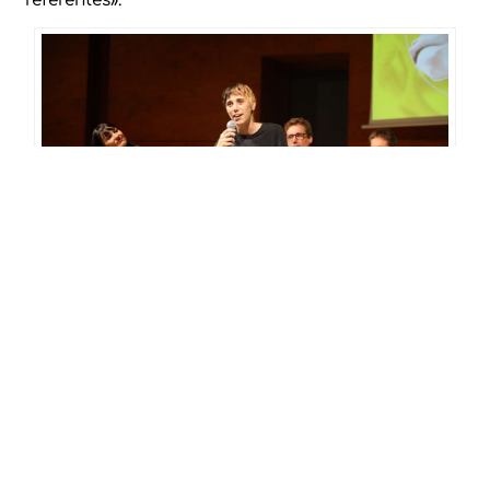
referentes».
Albert Casals narró, en el Club Diario de Ibiza,
sus continuos viajes por el mundo sin dinero
Susana Asenjo