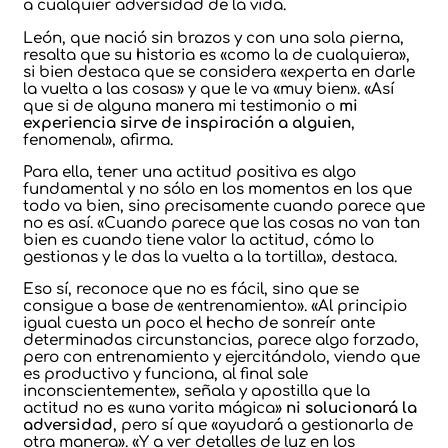
a cualquier adversidad de la vida.
León, que nació sin brazos y con una sola pierna,
resalta que su historia es «como la de cualquiera»,
si bien destaca que se considera «experta en darle
la vuelta a las cosas» y que le va «muy bien». «Así
que si de alguna manera mi testimonio o
mi
experiencia sirve de inspiración a alguien
,
fenomenal», afirma.
Para ella, tener una actitud positiva es algo
fundamental y no sólo en los momentos en los que
todo va bien, sino precisamente cuando parece que
no es así. «Cuando parece que las cosas no van tan
bien es cuando tiene valor la actitud, cómo lo
gestionas y le das la vuelta a la tortilla», destaca.
Eso sí, reconoce que no es fácil, sino que se
consigue a base de «entrenamiento». «Al principio
igual cuesta un poco el hecho de sonreír ante
determinadas circunstancias, parece algo forzado,
pero con entrenamiento y ejercitándolo, viendo que
es productivo y funciona, al final sale
inconscientemente», señala y apostilla que la
actitud no es «una varita mágica»
ni solucionará la
adversidad
, pero sí que «ayudará a gestionarla de
otra manera». «Y a ver detalles de luz en los