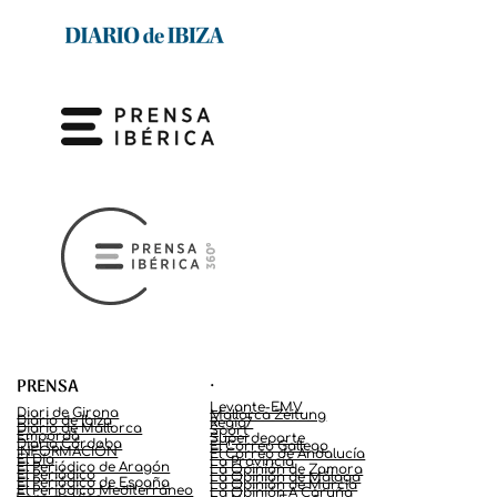
.
PRENSA
Levante-EMV
Diari de Girona
Mallorca Zeitung
Diario de Ibiza
Regio7
Diario de Mallorca
Sport
Empordà
Superdeporte
Diario Córdoba
El Correo Gallego
INFORMACIÓN
El Correo de Andalucía
El Día
La Provincia
El Periódico de Aragón
La Opinión de Zamora
El Periódico
La Opinión de Málaga
El Periódico de España
La Opinión de Murcia
El Periódico Mediterráneo
La Opinión A Coruña