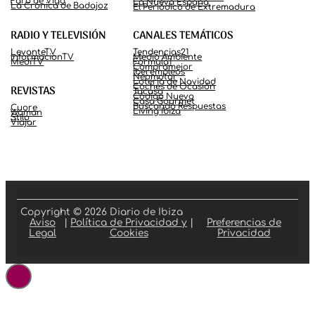
Faro de Vigo
La Nueva España
La Crónica de Badajoz
El Periódico de Extremadura
RADIO Y TELEVISIÓN
CANALES TEMÁTICOS
LevanteTV
Tendencias21
InformacionTV
Medio Ambiente
MediTV
Fórmula1
Compramejor
Iberempleos
Neomotor
Lotería de Navidad
Coches de Ocasión
REVISTAS
Tucasa
Código Nuevo
Casa Gourmet
Buscando Respuestas
Cuore
Living Ibiza
Woman
Stilo
Viajar
Copyright © 2026 Diario de Ibiza
Aviso
|
Política de Privacidad y
|
Preferencias de
Legal
Cookies
Privacidad