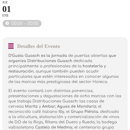
JUE
01
ENE
00:00 - 00:00
Detalles del Evento
D’Gusta Guasch es la jornada
de puertas abiertas
que
organiza Distribuciones Guasch
dedicada
principalmente a profesionales de la
hostelería y
restauración
, aunque también pueden acudir
particulares que estén interesados en conocer algunas
de las marcas más prestigiosas del sector Horeca.
El evento contará con distintas ponencias,
presentaciones y degustaciones de ocho marcas con las
que trabaja Distribuciones Guasch: las casas de
cerveza
Moritz
y
Ambar
;
Aguas de Mondariz
; el
reconocido café italiano
Illy
, el
Grupo Piérola
, dedicado
a la viticultura, elaboración y comercialización de vinos
de D.O de la Rioja, Ribera del Duero y Rueda; la bodega
vallisoletana
Castelo de Medina
; el centenario grupo