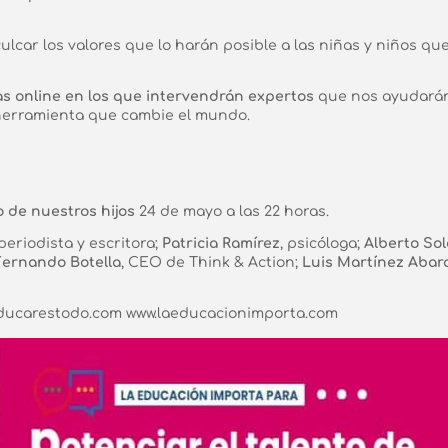
lcar los valores que lo harán posible a las niñas y niños que
s online en los que intervendrán expertos
que nos ayudarán
 herramienta que cambie el mundo.
o de nuestros hijos
24 de mayo a las 22 horas.
 periodista y escritora;
Patricia Ramírez
, psicóloga;
Alberto Sol
ernando Botella
, CEO de Think & Action;
Luis Martínez Abar
educarestodo.com
www.laeducacionimporta.com