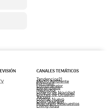
LEVISIÓN
CANALES TEMÁTICOS
Tendencias21
TV
Medio Ambiente
Fórmula1
Compramejor
Iberempleos
Neomotor
Lotería de Navidad
Coches de Ocasión
Tucasa
Código Nuevo
Casa Gourmet
Buscando Respuestas
Living Ibiza