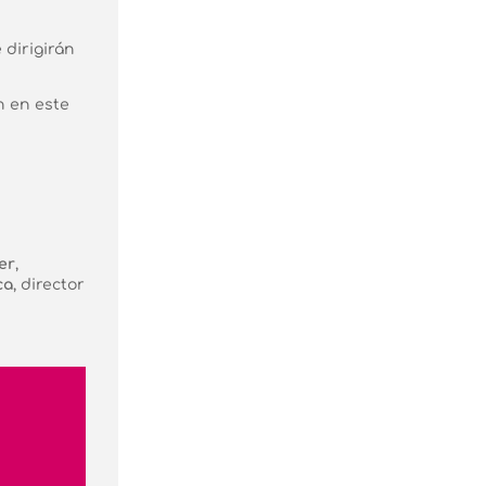
 dirigirán
 en este
er
,
ca
, director