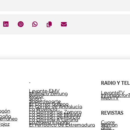
.
RADIO Y TE
Levante-EMV
LevanteTV
Mallorca Zeitung
Informacion
Regio7
MediTV
Sport
Superdeporte
El Correo Gallego
El Correo de Andalucía
La Provincia
ragón
REVISTAS
La Opinión de Zamora
La Opinión de Málaga
spaña
La Opinión de Murcia
terráneo
La Opinión A Coruña
La Nueva España
Cuore
ajoz
El Periódico de Extremadura
Woman
Stilo