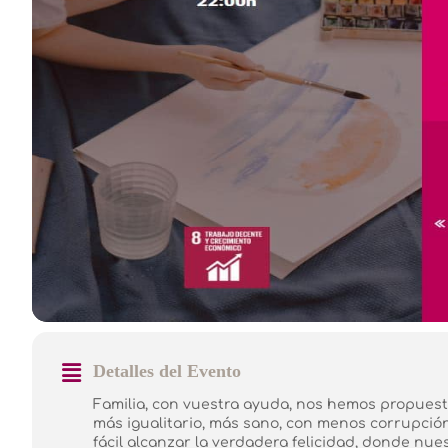
Detalles del Evento
Familia, con vuestra ayuda, nos hemos propue
más igualitario, más sano, con menos corrupció
fácil alcanzar la verdadera felicidad, donde nue