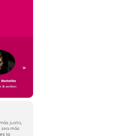
más justo,
e sea más
es la