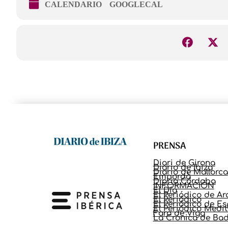
CALENDARIO
GOOGLECAL
PRENSA
Diari de Girona
Diario de Ibiza
Diario de Mallorca
Empordà
Diario Córdoba
INFORMACIÓN
El Día
El Periódico de A
El Periódico
El Periódico de E
El Periódico Medi
Faro de Vigo
La Crónica de Bad