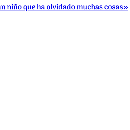
un niño que ha olvidado muchas cosas»
La dieta mediterránea y el product