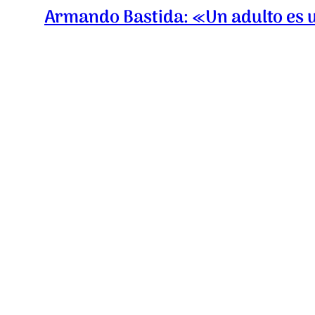
Armando Bastida: «Un adulto es 
03/09/2022
Lgtbi al natural en 400 páginas
05/06/2024
PUBLICACIÓN ANTERIOR
La apuesta por el producto local